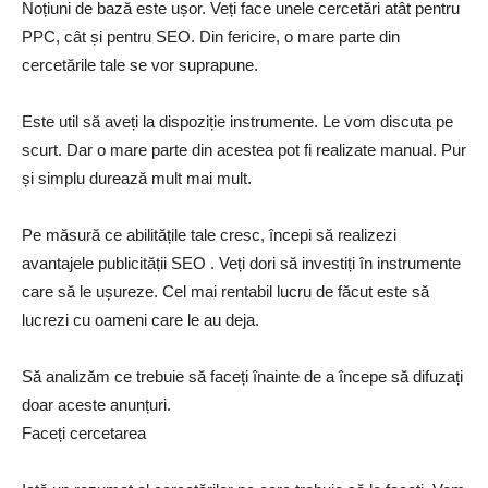
Noțiuni de bază este ușor. Veți face unele cercetări atât pentru
PPC, cât și pentru SEO. Din fericire, o mare parte din
cercetările tale se vor suprapune.
Este util să aveți la dispoziție instrumente. Le vom discuta pe
scurt. Dar o mare parte din acestea pot fi realizate manual. Pur
și simplu durează mult mai mult.
Pe măsură ce abilitățile tale cresc, începi să realizezi
avantajele publicității SEO . Veți dori să investiți în instrumente
care să le ușureze. Cel mai rentabil lucru de făcut este să
lucrezi cu oameni care le au deja.
Să analizăm ce trebuie să faceți înainte de a începe să difuzați
doar aceste anunțuri.
Faceți cercetarea