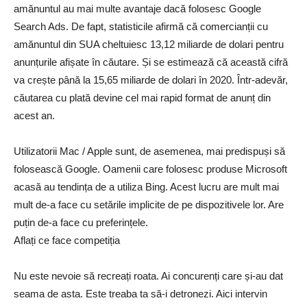
amănuntul au mai multe avantaje dacă folosesc Google
Search Ads. De fapt, statisticile afirmă că comercianții cu
amănuntul din SUA cheltuiesc 13,12 miliarde de dolari pentru
anunțurile afișate în căutare. Și se estimează că această cifră
va crește până la 15,65 miliarde de dolari în 2020. Într-adevăr,
căutarea cu plată devine cel mai rapid format de anunț din
acest an.
Utilizatorii Mac / Apple sunt, de asemenea, mai predispuși să
folosească Google. Oamenii care folosesc produse Microsoft
acasă au tendința de a utiliza Bing. Acest lucru are mult mai
mult de-a face cu setările implicite de pe dispozitivele lor. Are
puțin de-a face cu preferințele.
Aflați ce face competiția
Nu este nevoie să recreați roata. Ai concurenți care și-au dat
seama de asta. Este treaba ta să-i detronezi. Aici intervin