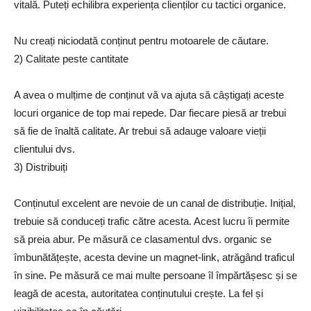
vitală. Puteți echilibra experiența clienților cu tactici organice.
Nu creați niciodată conținut pentru motoarele de căutare.
2) Calitate peste cantitate
A avea o mulțime de conținut vă va ajuta să câștigați aceste
locuri organice de top mai repede. Dar fiecare piesă ar trebui
să fie de înaltă calitate. Ar trebui să adauge valoare vieții
clientului dvs.
3) Distribuiți
Conținutul excelent are nevoie de un canal de distribuție. Inițial,
trebuie să conduceți trafic către acesta. Acest lucru îi permite
să preia abur. Pe măsură ce clasamentul dvs. organic se
îmbunătățește, acesta devine un magnet-link, atrăgând traficul
în sine. Pe măsură ce mai multe persoane îl împărtășesc și se
leagă de acesta, autoritatea conținutului crește. La fel și