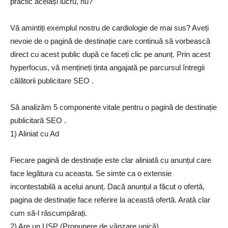
practic același lucru, nu?
Vă amintiți exemplul nostru de cardiologie de mai sus? Aveți
nevoie de o pagină de destinație care continuă să vorbească
direct cu acest public după ce faceți clic pe anunț. Prin acest
hyperfocus, vă mențineți ținta angajată pe parcursul întregii
călătorii publicitare SEO .
Să analizăm 5 componente vitale pentru o pagină de destinație
publicitară SEO .
1) Aliniat cu Ad
Fiecare pagină de destinație este clar aliniată cu anunțul care
face legătura cu aceasta. Se simte ca o extensie
incontestabilă a acelui anunț. Dacă anunțul a făcut o ofertă,
pagina de destinație face referire la această ofertă. Arată clar
cum să-l răscumpărați.
2) Are un USP (Propunere de vânzare unică)