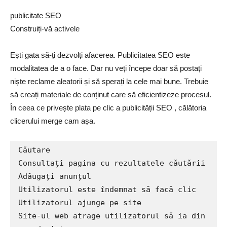
publicitate SEO
Construiți-vă activele
Ești gata să-ți dezvolți afacerea. Publicitatea SEO este
modalitatea de a o face. Dar nu veți începe doar să postați
niște reclame aleatorii și să sperați la cele mai bune. Trebuie
să creați materiale de conținut care să eficientizeze procesul.
În ceea ce privește plata pe clic a publicității SEO , călătoria
clicerului merge cam așa.
Căutare

Consultați pagina cu rezultatele căutării

Adăugați anunțul

Utilizatorul este îndemnat să facă clic

Utilizatorul ajunge pe site

Site-ul web atrage utilizatorul să ia din 