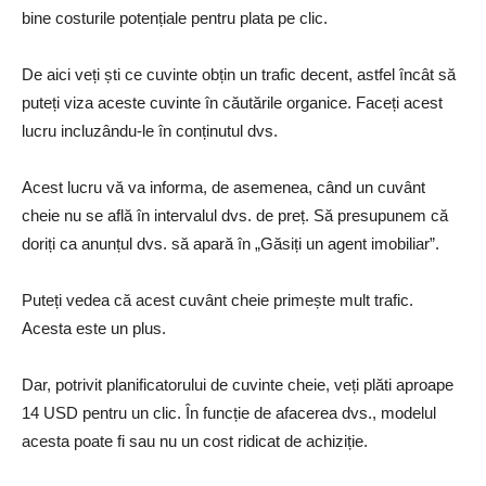
bine costurile potențiale pentru plata pe clic.
De aici veți ști ce cuvinte obțin un trafic decent, astfel încât să
puteți viza aceste cuvinte în căutările organice. Faceți acest
lucru incluzându-le în conținutul dvs.
Acest lucru vă va informa, de asemenea, când un cuvânt
cheie nu se află în intervalul dvs. de preț. Să presupunem că
doriți ca anunțul dvs. să apară în „Găsiți un agent imobiliar”.
Puteți vedea că acest cuvânt cheie primește mult trafic.
Acesta este un plus.
Dar, potrivit planificatorului de cuvinte cheie, veți plăti aproape
14 USD pentru un clic. În funcție de afacerea dvs., modelul
acesta poate fi sau nu un cost ridicat de achiziție.