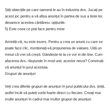
Știți obiecțiile pe care oamenii le au în industria dvs. Jucați pe
acest joc pentru a vă afișa anunțul în partea de sus a listei lor,
deoarece acestea cântăresc opțiunile.
5) Este ceea ce poți face pentru mine
Amintiți-vă, nu este invers. Pentru a crea un anunț cu care se
poate face clic, menționați-vă propunerea de valoare. Uită un
minut că vrei să crești. Gândește-te la ce vor ei din tine. Cum
afacerea dvs. răspunde în mod unic acestor nevoi? Construiți-
vă anunțul în jurul acestuia.
Grupuri de anunțuri
Veți crea diferite grupuri de anunțuri în jurul publicului dvs. țintă,
astfel încât să puteți vorbi foarte direct cu fiecare. Creați mai
multe anunțuri în cadrul mai multor grupuri de anunțuri.