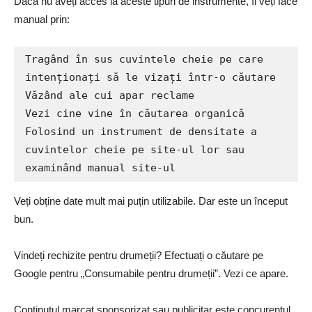
Dacă nu aveți acces la aceste tipuri de instrumente, îl veți face
manual prin:
Tragând în sus cuvintele cheie pe care 
intenționați să le vizați într-o căutare

Văzând ale cui apar reclame

Vezi cine vine în căutarea organică

Folosind un instrument de densitate a 
cuvintelor cheie pe site-ul lor sau 
examinând manual site-ul
Veți obține date mult mai puțin utilizabile. Dar este un început
bun.
Vindeți rechizite pentru drumeții? Efectuați o căutare pe
Google pentru „Consumabile pentru drumeții”. Vezi ce apare.
Conținutul marcat sponsorizat sau publicitar este concurentul