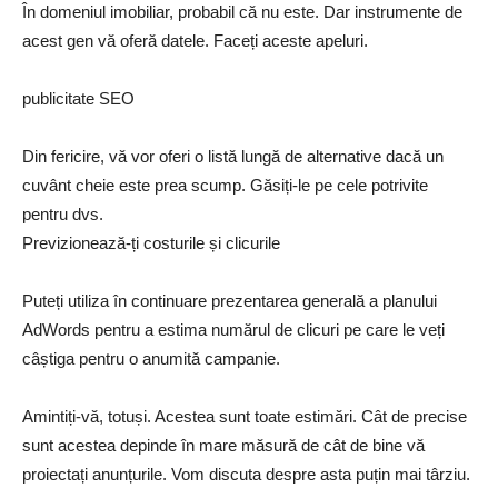
În domeniul imobiliar, probabil că nu este. Dar instrumente de
acest gen vă oferă datele. Faceți aceste apeluri.
publicitate SEO
Din fericire, vă vor oferi o listă lungă de alternative dacă un
cuvânt cheie este prea scump. Găsiți-le pe cele potrivite
pentru dvs.
Previzionează-ți costurile și clicurile
Puteți utiliza în continuare prezentarea generală a planului
AdWords pentru a estima numărul de clicuri pe care le veți
câștiga pentru o anumită campanie.
Amintiți-vă, totuși. Acestea sunt toate estimări. Cât de precise
sunt acestea depinde în mare măsură de cât de bine vă
proiectați anunțurile. Vom discuta despre asta puțin mai târziu.