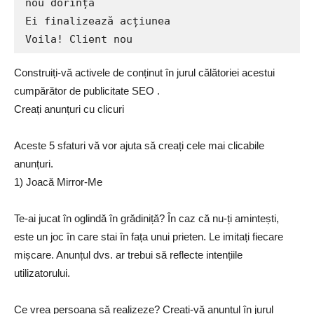
nou dorința

Ei finalizează acțiunea

Voila! Client nou
Construiți-vă activele de conținut în jurul călătoriei acestui
cumpărător de publicitate SEO .
Creați anunțuri cu clicuri
Aceste 5 sfaturi vă vor ajuta să creați cele mai clicabile
anunțuri.
1) Joacă Mirror-Me
Te-ai jucat în oglindă în grădiniță? În caz că nu-ți amintești,
este un joc în care stai în fața unui prieten. Le imitați fiecare
mișcare. Anunțul dvs. ar trebui să reflecte intențiile
utilizatorului.
Ce vrea persoana să realizeze? Creați-vă anunțul în jurul