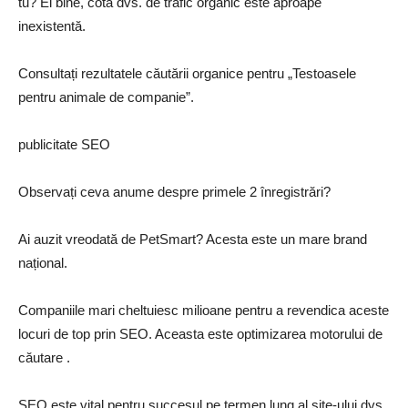
tu? Ei bine, cota dvs. de trafic organic este aproape
inexistentă.
Consultați rezultatele căutării organice pentru „Testoasele
pentru animale de companie”.
publicitate SEO
Observați ceva anume despre primele 2 înregistrări?
Ai auzit vreodată de PetSmart? Acesta este un mare brand
național.
Companiile mari cheltuiesc milioane pentru a revendica aceste
locuri de top prin SEO. Aceasta este optimizarea motorului de
căutare .
SEO este vital pentru succesul pe termen lung al site-ului dvs.