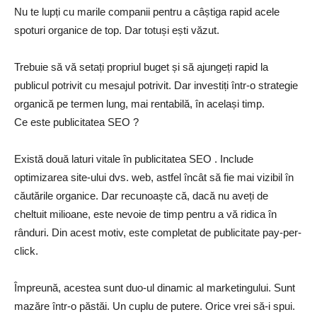
Nu te lupți cu marile companii pentru a câștiga rapid acele
spoturi organice de top. Dar totuși ești văzut.
Trebuie să vă setați propriul buget și să ajungeți rapid la
publicul potrivit cu mesajul potrivit. Dar investiți într-o strategie
organică pe termen lung, mai rentabilă, în același timp.
Ce este publicitatea SEO ?
Există două laturi vitale în publicitatea SEO . Include
optimizarea site-ului dvs. web, astfel încât să fie mai vizibil în
căutările organice. Dar recunoaște că, dacă nu aveți de
cheltuit milioane, este nevoie de timp pentru a vă ridica în
rânduri. Din acest motiv, este completat de publicitate pay-per-
click.
Împreună, acestea sunt duo-ul dinamic al marketingului. Sunt
mazăre într-o păstăi. Un cuplu de putere. Orice vrei să-i spui.