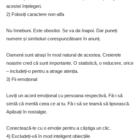
acestei înțelegeri.
2) Folosiți caractere non-alfa
Nu înnebuni. Este obositor. Se va da înapoi. Dar puneți
numere și simboluri corespunzătoare în anunț.
Oamenii sunt atrași în mod natural de acestea. Creierele
noastre cred că sunt importante. O statistică, o reducere, orice
– includeți-o pentru a atrage atenția.
3) Fii emoțional
Loviți un acord emoțional cu persoana respectivă. Fă-i să
simtă că merită ceea ce ai tu. Fă-i să se teamă să lipsească.
Apăsați în nostalgie.
Conectează-te cu o emoție pentru a câștiga un clic.
4) Excludeți-vă în mod inteligent obiecțiile