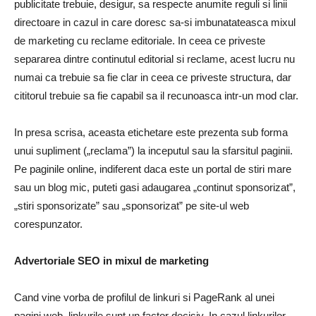
publicitate trebuie, desigur, sa respecte anumite reguli si linii
directoare in cazul in care doresc sa-si imbunatateasca mixul
de marketing cu reclame editoriale. In ceea ce priveste
separarea dintre continutul editorial si reclame, acest lucru nu
numai ca trebuie sa fie clar in ceea ce priveste structura, dar
cititorul trebuie sa fie capabil sa il recunoasca intr-un mod clar.
In presa scrisa, aceasta etichetare este prezenta sub forma
unui supliment („reclama”) la inceputul sau la sfarsitul paginii.
Pe paginile online, indiferent daca este un portal de stiri mare
sau un blog mic, puteti gasi adaugarea „continut sponsorizat”,
„stiri sponsorizate” sau „sponsorizat” pe site-ul web
corespunzator.
Advertoriale SEO in mixul de marketing
Cand vine vorba de profilul de linkuri si PageRank al unei
pagini web, linkurile sunt un factor decisiv. In cazul linkurilor