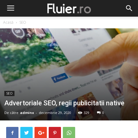
Acasă
SEO
SEO
Advertoriale SEO, regii publicitatii native
De către
adminx
-
decembrie 29, 2020
329
0